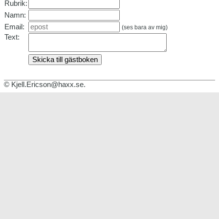
Rubrik
:
Namn
:
Email
:
(ses bara av mig)
Text
:
©
Kjell.Ericson@haxx.se
.