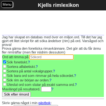
Kjells rimlexikon
Menu
Jag har skapat en databas med över en miljon ord. Till det har jag
gjort ett litet skript för att söka ändelser (rim) på ord. Varsågod och
prova!
Prova gärna den fonetiska rimavkännare. Det gör att du får ännu
fler rimträffar (men fler nödrim dessutom)
Ord att rimma på
Sök fonetiskt.
?
Sortera alfabetiskt.
?
Sortera på antal vokalgrupper.
?
Sök bara ord som rimmar på hela sökordet.
?
Sök rim av början av orden.
?
Uteslut ord som slutar på exakt samma ord.
?
Maxlängd på resultatord
.
?
Skriv gärna något i min
gästbok
: